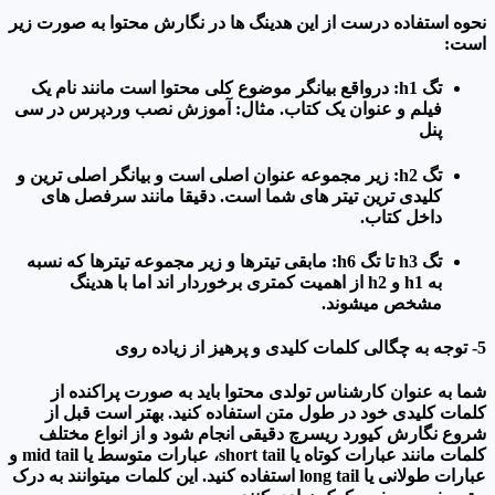
نحوه استفاده درست از این هدینگ ها در نگارش محتوا به صورت زیر
است:
تگ h1: درواقع بیانگر موضوع کلی محتوا است مانند نام یک
فیلم و عنوان یک کتاب. مثال: آموزش نصب وردپرس در سی
پنل
تگ h2: زیر مجموعه عنوان اصلی است و بیانگر اصلی ترین و
کلیدی ترین تیتر های شما است. دقیقا مانند سرفصل های
داخل کتاب.
تگ h3 تا تگ h6: مابقی تیترها و زیر مجموعه تیترها که نسبه
به h1 و h2 از اهمیت کمتری برخوردار اند اما با هدینگ
مشخص میشوند.
5- توجه به چگالی کلمات کلیدی و پرهیز از زیاده روی
شما به عنوان کارشناس تولدی محتوا باید به صورت پراکنده از
کلمات کلیدی خود در طول متن استفاده کنید. بهتر است قبل از
شروع نگارش کیورد ریسرچ دقیقی انجام شود و از انواع مختلف
کلمات مانند عبارات کوتاه یا short tail، عبارات متوسط یا mid tail و
عبارات طولانی یا long tail استفاده کنید. این کلمات میتوانند به درک