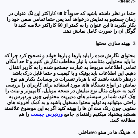
</head>
حتما در نظر داشته باشید که حدوداً تا 60 کاراکتر این تگ عنوان در
زمان جستجو به نمایش درخواهد آمد پس حتما تمامی سعی خود را
بکار بگیرید تا این عنوان را به کمتر از 60 کاراکتر خلاصه کنید تا
گوگل آن را صورت کامل نمایش دهد.
3- بهینه سازی محتوا
محتوای نگارش شده را باید بارها و بارها خواند و تصحیح کرد چرا که
ما باید محتوایی متناسب با نیاز مخاطب نگارش کنیم و تا حد امکان
تمامی اطلاعات مربوط به عبارت جستجو شده را به کاربر انتقال
دهیم. این اطلاعات باید یونیک و با کیفیت و حتما قابل درک باشد
درنظر داشته باشید که با هربار تغییرات در وبسایتُ یکبار هم نوع
نمایش در انواع دستگاه های مورد استفاده برای کاربران را بررسی
کنید به عنوان مثال نوع نمایش در نسخه موبایل، کامپیوتر و تبلت را
چک کنید. شما در سیستم های مدیریت محتوایی چون وردپرس به
راحتی میتوانید به تولید محتوا مشغول باشید و به کمک افزونه های
سئویی چون رنک مث آن ها را بهینه کنید اگر به این موضوع علاقمند
هستید پیشنهاد میکنیم راهنمای جامع
وردپرس چیست
را هم
مطالعه کنید.
4- هدینگ ها در سئو seoداخلی