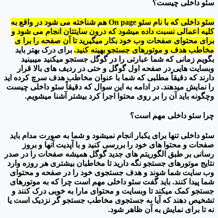
سئو داخلی چیست؟
سئو داخلی که با نام سئو On page هم شناخته می شود در واقع به
کلیه اعمالی نسبت داده میشود که درون سایتتان انجام می شود و
برای محتوای صفحات وب خود بکار میگیرید تا آن صفحه را برا ی
مخاطب هدف و موتورهای جستجو بهینه کنید.
برای درک بهتر باید
بگویم زمانی که شما عبارتی را در گوگل جستجو میکنید میبینید
وبسایت هایی در صفحه اول گوگل و حتی در ردیف های بالا قرار
دارند که دقیقاً مطلبی که شما با عنوان مخاطب هدف سرچ کرده اید
را نمایش میدهند. در ادامه به این سوال که دقیقاً سئو داخلی چیست
وچگونه باید آن را بر روی محتوا اجرا کرد بیشتر آشنا میشویم.
چرا سئو داخلی مهم است؟
سئو داخلی تنها برای یکبار انجام نمیشود و شما به صورت مدام باید
صفحات و محتوا های خود را بررسی کنید و با آپدیت آنها و بروز
رسانی بر طبق الگوریتم های جدید گوگل همیشه صفحات را در صدر
نتایج موتورهای جستجو نگه دارید تا مخاطبان بیشتری هر روزه وارد
وب سایت شما شوند و هدف جستجوی خود را در صفحه و محتوای
شما پیدا کنند. باید گفت سئو داخلی مهم است چرا که به موتورهای
جستجو کمک میکند تا وبسایت و محتوای مارا به خوبی درک کنند و
تشخیص دهند که آیا به جستجوی مخاطب جستجو گر نزدیک است یا
نه تا برای نمایش به آن ظاهر شود.