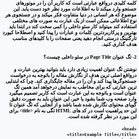
کلمه کلیدی درواقع عبارتی است که کاربر آن را در موتورهای
جستجو وارد میکند تا به اطلاعات مورد نظر خود دست یابد. این
موضوع که هر انسانی در دنیا متفاوت فکر میکند و در جستجوی هر
نوع اطلاعاتی ممکن است از یک عبارت به صورت های مختلفی
استفاده کند میتواند کار سئو داخلی را کمی سخت کند در ابتدا باید
بهترین و پرکاربردترین کلمات و عبارات را پیدا کنید و اصطلاحا کیورد
تارگتینگ درستی انجام دهید یعنی صفحات را با کلیدهای مناسب
هدف گذاری کنید.
2- تگ عنوان Page Title در سئو داخلی چیست؟
نوشتن تگ عنوان اهمیت زیادی دارد باید بتوانید بهترین عبارت و
درواقع اصلی ترین هدف از نگارش مقاله را باتوجه به درخواست
جستجوگرها پیدا کند و آن را در مقاله جایگذاری کند. چرا که ابتدایی
ترین عبارتی که برای مخاطب به نمایش درخواهد آمد همین تگ
عنوان است و باتوجه به این عبارت است که کاربر تصمیم میگیرد
وارد صفحه وب شما بشود یا خیر. این عنوان باید به صورت دقیق
گویای محتوای نگارش شده شما باشد و از آنجایی که تگ عنوان تا
این حد پراهمیت است در کد های HTML تگی به نام <title> برای
این مورد در نظر گرفته شده است.
<head>
<title>Example Title</title>