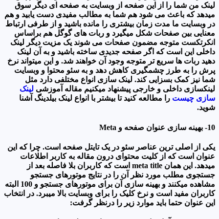
لینک من شما را از این صفحه از وبسایت به صفحه ای دیگر سوق
میدهد که باعث می شود هم شما به مطالب مفیدی دست یابید و هم
در وبسایت ما مدت زمان بیشتری را مانده باشید و از طرفی ارتباط
معنایی بین صفحات شکل میگیرد و ربات های گوگل هم براساس
انکرتکست متوجه مضمون صفحات می شوند یک مزیت دیگر لینک
داخلی این است که اگر صفحه جدیدی ساخته باشید و به آن لینک
دهید ربات ها سریع تر متوجه وجود آن خواهند شد. و این میتواند نرخ
پرش را به طرز چشمگیری کاهش دهد و به سئو محتوا و وبسایت
شما نیز کمک بسزایی کند. لینک سازی انواع مختلفی دارد مثل
لینکسازی داخلی و خارجی پیشنهاد میکنیم مقاله آموزشی
لینک
سازی چیست
را مطالعه کنید تا بیشتر با انواع لینک بیلدینگ آشنا
شوید.
10- بهینه سازی عنوان صفحه و Meta
یکی از اصلی ترین عناصر سئو در یک تایتل صفحه است. چرا که این
عنوان است که از کلیت محتوای درون مقاله به کاربر اطلاعات
میدهد. این همان meta title است که کاربران بلا فاصله بعد از
جستجوی مطلب مورد نظر آن را در نتایج موتورهای جستجو
مشاهده میکنند و بهینه سازی آن برای موتورهای جستجو و 100 البته
کاربران مفید است و نرخ کلیک را برای وبسایت بالا میبرد. در انتخاب
این عنوان حتما باید موارد زیر را درنظر گرفت: