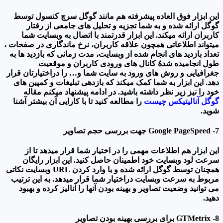
این ابزار فوق العاده پیشرفته هم مانند گوگل سرچ کنسول توسط
گوگل ارائه شده و به شما تجزیه و تحلیل های جامعی از رفتار
کاربران ارائه میکند. این ابزار قدرتمند با اتصال به وبسایت شما
میتواند اطلاعاتی همچون علاقه کاربران، نرخ ماندگاری در صفحات ،
تعداد بازدید های انجام شده از وبسایت، مدت زمانی که بازدید ها به
طول انجامیده شدهُ کانال های ورودی کاربران و موقعیت
جغرافیایی و روش های ورود به سایت شما و… را دراختیارتان قرار
دهد. این ابزار به شما کمک میکند که بازدهی تبلیغات و کمپین های
خود را نیز زیر نظر داشته باشید. در ادامه پیشنهاد میکنم مقاله
گوگل آنالیتیکس چیست
را مطالعه کنید تا با کارایی آن بیشتر آشنا
شوید.
7- Google PageSpeed جهت بررسی حجم تصاویر
این ابزار هم اطلاعات مهمی را در اختیار شما قرار میدهد تا از
سرعت لود وبسایت خود اطمینان حاصل کنید. این ابزار رایگان
همچنان توسط گوگل ارائه شده و با وارد کردن URL وبسایت نکاتی
مربوط به سرعت وبسایت دراختیار شما قرار میدهد. به این ترتیب
می توانید وضعیت تصاویر و بهینه بودن آنها را آنالیز کرده و بهبود
دهید.
8- GTMetrix برای بررسی بهینه بودن تصاویر