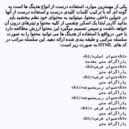
یکی از مهمترین موارد، استفاده درست از انواع هدینگ ها است به
گونه ای که با ترکیب کلمات کلیدی درست و استفاده درست از آنها
در عنواین داخلی محتوا، میتوانید به محتوای خود نظم ببخشید باید
بدانید کاربر ابتدا یک اسکن چشمی از کلیه محتوا و تیترهای درون آن
خواهد داشت و سپس تصمیم میگیرد این محتوا ارزش مطالعه دارد
یا خیر. درواقع با استفاده از هدینگ ها می توانید محتوا را به صورت
سلسله مراتبی و طبقه بندی شده ارائه دهید. این سلسله مراتب در
کد های HTML به صورت زیر است:
<h1>عنوان اصلی</h1>
پاراگراف متن مقدمه
<h2>عنوان فرعی<h2>
پاراگراف متن
<h2>عنوان فرعی</h2>
پاراگراف متن
<h3>عنوان زیرمجموعه</h3>
پاراگراف متن
<h3>عنوان زیرمجموعه</h3>
پاراگراف متن
<h4>عنوان فرعی </h4>
پاراگراف متن
<h5>عنوان فرعی</h5>
پاراگراف متن