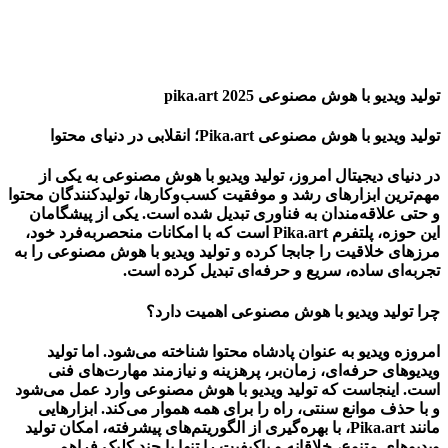
تولید ویدیو با هوش مصنوعی pika.art 2025
تولید ویدیو با هوش مصنوعی Pika.art؛ انقلابی در دنیای محتوا
در دنیای دیجیتال امروز،
تولید ویدیو با هوش مصنوعی
به یکی از
مهم‌ترین ابزارهای رشد و موفقیت کسب‌وکارها، تولیدکنندگان محتوا
و حتی علاقه‌مندان به فناوری تبدیل شده است. یکی از پیشگامان
این حوزه، پلتفرم Pika.art است که با امکانات منحصربه‌فرد خود،
مرزهای خلاقیت را جابجا کرده و
تولید ویدیو با هوش مصنوعی
را به
تجربه‌ای ساده، سریع و حرفه‌ای تبدیل کرده است.
چرا تولید ویدیو با هوش مصنوعی اهمیت دارد؟
امروزه ویدیو به عنوان پادشاه محتوا شناخته می‌شود. اما تولید
ویدیوهای حرفه‌ای، زمان‌بر، پرهزینه و نیازمند مهارت‌های فنی
است. اینجاست که
تولید ویدیو با هوش مصنوعی
وارد عمل می‌شود
و با حذف موانع سنتی، راه را برای همه هموار می‌کند. ابزارهایی
مانند Pika.art، با بهره‌گیری از الگوریتم‌های پیشرفته، امکان تولید
ویدیوهای متنوع، خلاقانه و باکیفیت را تنها با چند کلیک فراهم