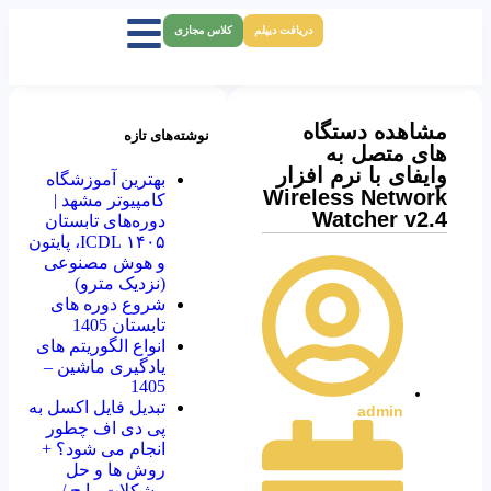
دریافت دیپلم
کلاس مجازی
مشاهده دستگاه
نوشته‌های تازه
های متصل به
وایفای با نرم افزار
بهترین آموزشگاه
Wireless Network
کامپیوتر مشهد |
Watcher v2.4
دوره‌های تابستان
۱۴۰۵ ICDL، پایتون
و هوش مصنوعی
(نزدیک مترو)
شروع دوره های
تابستان 1405
انواع الگوریتم های
یادگیری ماشین –
1405
تبدیل فایل اکسل به
admin
پی دی اف چطور
انجام می شود؟ +
روش ها و حل
مشکلات رایج /