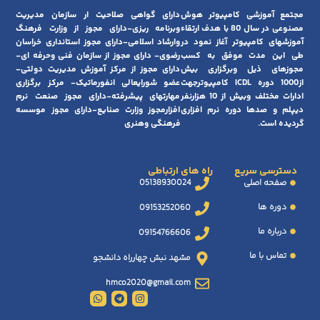
مجتمع آموزشی کامپیوتر هوش
دارای گواهی صلاحیت ار سازمان مدیریت
مصنوعی در سال 80 با هدف ارتقاء
وبرنامه ریزی-دارای مجوز از وزارت فرهنگ
آموزشهای کامپیوتر آغاز نمود در
وارشاد اسلامی-دارای مجوز استانداری خراسان
طی این مدت موفق به کسب
رضوی- دارای مجوز از سازمان فنی وحرفه ای-
مجوزهای ذیل وبرگزاری بیش
دارای مجوز از مرکز آموزش مدیریت دولتی-
از1000 دوره ICDL کامپیوترجهت
عضو شورایعالی انفورماتیک- مرکز برگزاری
ادارات مختلف وبیش از 10 هزارنفر
مهارتهای پیشرفته-دارای مجوز صنعت نرم
دیپلم و صدها دوره نرم افزاری
افزارمجوز وزارت صنایع-دارای مجوز موسسه
گردیده است.
فرهنگی وهنری
دسترسی سریع
راه های ارتباطی
صفحه اصلی
05138930024
دوره ها
09153252060
درباره ما
09154766606
تماس با ما
مشهد نبش چهارراه دانشجو
hmco2020@gmail.com