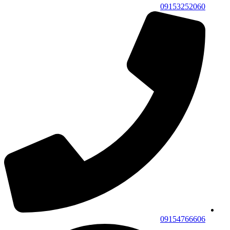
09153252060
09154766606