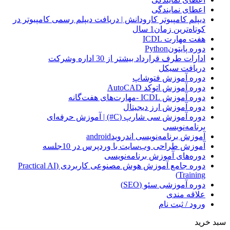
اعطای نمایندگی
دیپلم کامپیوتر کارودانش | دریافت دیپلم رسمی کامپیوتر در
کوتاه‌ترین زمان1 سال
هفت مهارت ICDL
دوره پایتونPython
ادارات طرف قرارداد بیشتر از 30 اداره وشرکت
دریافت سیکل
دوره آموزش فتوشاپ
دوره آموزش اتوکد AutoCAD
دوره آموزش ICDL -مهارت‌های هفت‌گانه
دوره آموزش ارز دیجیتال
دوره آموزش سی شارپ (C#) | آموزش حرفه‌ای
برنامه‌نویسی
آموزش برنامه‌نویسی اندرویدandroid
آموزش طراحی وب‌سایت با وردپرس در 10جلسه
دوره‌های آموزش برنامه‌نویسی
دوره جامع آموزش هوش مصنوعی کاربردی (Practical AI
Training)
دوره آموزشی سئو (SEO)
علاقه مندی
ورود / ثبت نام
سبد خرید